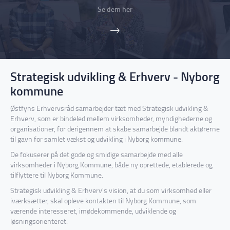
Se dem her
Strategisk udvikling & Erhverv - Nyborg
kommune
Østfyns Erhvervsråd samarbejder tæt med Strategisk udvikling &
Erhverv, som er bindeled mellem virksomheder, myndighederne og
organisationer, for derigennem at skabe samarbejde blandt aktørerne
til gavn for samlet vækst og udvikling i Nyborg kommune.
De fokuserer på det gode og smidige samarbejde med alle
virksomheder i Nyborg Kommune, både ny oprettede, etablerede og
tilflyttere til Nyborg Kommune.
Strategisk udvikling & Erhverv's vision, at du som virksomhed eller
iværksætter, skal opleve kontakten til Nyborg Kommune, som
værende interesseret, imødekommende, udviklende og
løsningsorienteret.