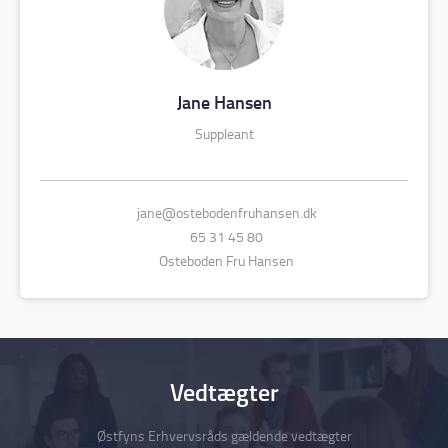
Jane Hansen
Suppleant
jane@ostebodenfruhansen.dk
65 31 45 80
Osteboden Fru Hansen
Vedtægter
Østfyns Erhvervsråds gældende vedtægter