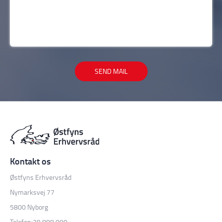
SEND MAIL
Østfyns Erhvervsråd
Nymarksvej 77
5800 Nyborg
Telefon:
29 888 000