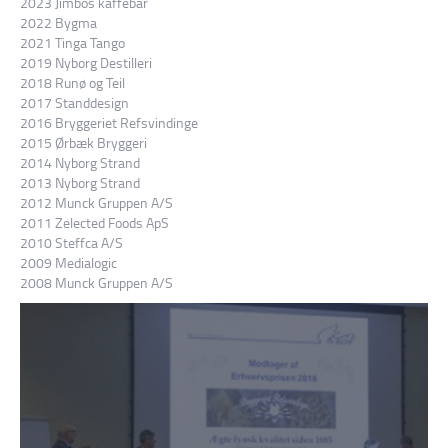
2023 Jimbos kaffebar
2022 Bygma
2021 Tinga Tango
2019 Nyborg Destilleri
2018 Runø og Teil
2017 Standdesign
2016 Bryggeriet Refsvindinge
2015 Ørbæk Bryggeri
2014 Nyborg Strand
2013 Nyborg Strand
2012 Munck Gruppen A/S
2011 Zelected Foods ApS
2010 Steffca A/S
2009 Medialogic
2008 Munck Gruppen A/S