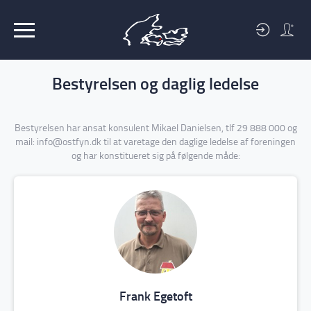
BLIV
MEDLEM
Bestyrelsen og daglig ledelse
Bestyrelsen har ansat konsulent Mikael Danielsen, tlf 29 888 000 og
mail: info@ostfyn.dk til at varetage den daglige ledelse af foreningen
og har konstitueret sig på følgende måde:
Frank Egetoft