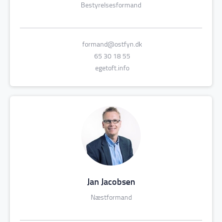
Bestyrelsesformand
formand@ostfyn.dk
65 30 18 55
egetoft.info
Jan Jacobsen
Næstformand