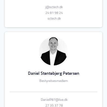
j@sctech.dk
24 81 98 24
sctech.dk
Daniel Stentebjerg Petersen
Bestyrelsesmedlem
DanielP87@live.dk
27 35 37 78