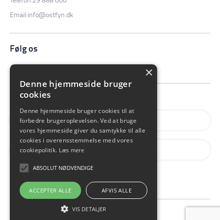
Email:
info@ostfyn.dk
Følg os
×
Denne hjemmeside bruger
cookies
Denne hjemmeside bruger cookies til at
forbedre brugeroplevelsen. Ved at bruge
vores hjemmeside giver du samtykke til alle
cookies i overensstemmelse med vores
cookiepolitik.
Læs mere
ABSOLUT NØDVENDIGE
TILMELD
ACCEPTER ALLE
AFVIS ALLE
VIS DETALJER
Cookie Info