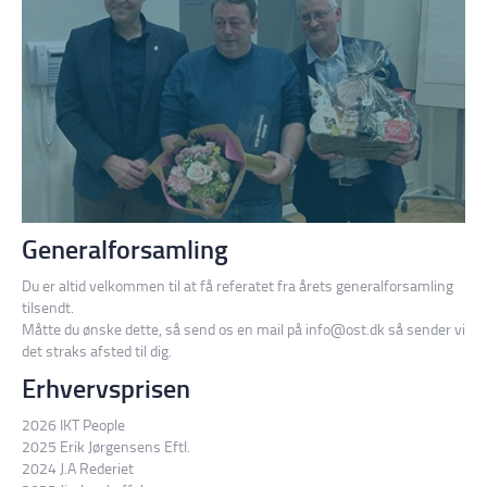
Generalforsamling
Du er altid velkommen til at få referatet fra årets generalforsamling
tilsendt.
Måtte du ønske dette, så send os en mail på
info@ost.dk
så sender vi
det straks afsted til dig.
Erhvervsprisen
2026 IKT People
2025 Erik Jørgensens Eftl.
2024 J.A Rederiet