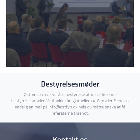
Bestyrelsesmøder
Østfyns Erhvervsråds bestyrelse afholder løbende
bestyrelsesmøder. Vi afholder årligt imellem 4-8 møder. Send os
endelig en mail på info@ostfyn.dk hvis du måtte ønske at få
referaterne tilsendt.
Kontakt os