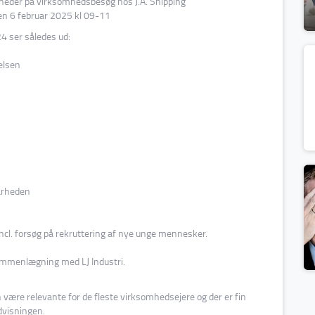
eder på virksomhedsbesøg hos J.A. Shipping
n 6 februar 2025 kl 09-11
4 ser således ud:
elsen
arheden
l. forsøg på rekruttering af nye unge mennesker.
 sammenlægning med LJ Industri.
ære relevante for de fleste virksomhedsejere og der er fin
dvisningen.