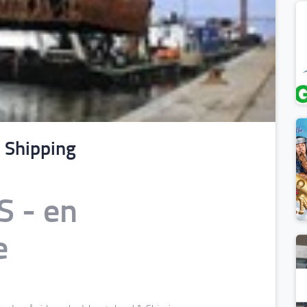
 Shipping
S - en
e