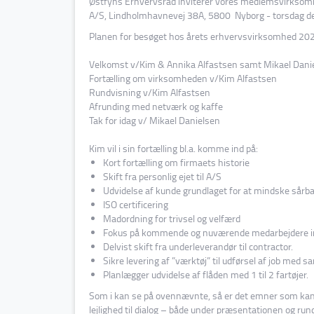
Østfyns Erhvervsråd inviterer vores medlemsvirksomh
A/S, Lindholmhavnevej 38A, 5800 Nyborg - torsdag de
Planen for besøget hos årets erhvervsvirksomhed 202
Velkomst v/Kim & Annika Alfastsen samt Mikael Dani
Fortælling om virksomheden v/Kim Alfastsen
Rundvisning v/Kim Alfastsen
Afrunding med netværk og kaffe
Tak for idag v/ Mikael Danielsen
Kim vil i sin fortælling bl.a. komme ind på:
Kort fortælling om firmaets historie
Skift fra personlig ejet til A/S
Udvidelse af kunde grundlaget for at mindske sårb
ISO certificering
Madordning for trivsel og velfærd
Fokus på kommende og nuværende medarbejdere inc
Delvist skift fra underleverandør til contractor.
Sikre levering af ”værktøj” til udførsel af job med
Planlægger udvidelse af flåden med 1 til 2 fartøjer.
Som i kan se på ovennævnte, så er det emner som kan v
lejlighed til dialog – både under præsentationen og run