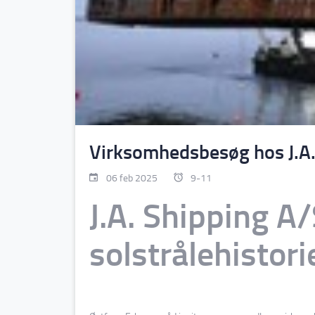
Virksomhedsbesøg hos J.A.
06 feb 2025
9
-
11
J.A. Shipping A/
solstrålehistori