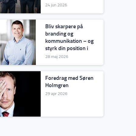
– også den dag, du ikke
24 jun 2026
selv sidder for
bordenden?
Bliv skarpere på
branding og
kommunikation – og
styrk din position i
markedet
28 maj 2026
Foredrag med Søren
Holmgren
29 apr 2026