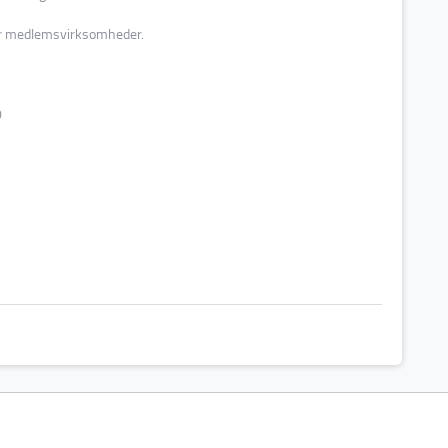
or medlemsvirksomheder.
0