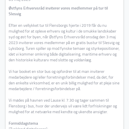
Østfyns Erhvervsråd inviterer vores medlemmer på tur til
Slesvig
Efter en vellykket tur til Flensborgs hjerte i 2019 får du nu
mulighed for at opleve erhverv og kultur i de smukke landskaber
syd og øst for byen, når Østfyns Erhvervsråd onsdag den 3 maj
2023 inviterer vores medlemmer på en gratis bustur til Slesvig og
Lyksborg. Turen spiller op mod fynske temaer og styrkepositioner,
idet vi kommer omkring både digitalisering, maritime erhverv og
den historiske kulturarv med slotte og voldanlæg.
Vi har booket en stor bus og opfordrer til at man inviterer
medarbejdere og/eller forretningsforbindelser med, da det, for
den enkelte virksomhed, er en unik billig mulighed for at pleje sine
medarbejdere / forretningsforbindelser på.
Vi mødes på havnen ved Lause kl. 7.30 og tager sammen til
Flensborg i bus, hvor der undervejs vil være lidt forfriskninger og
mulighed for at netværke med kendte og ukendte ansigter.
Formiddagstema
“Tyskland digitaliserer”: