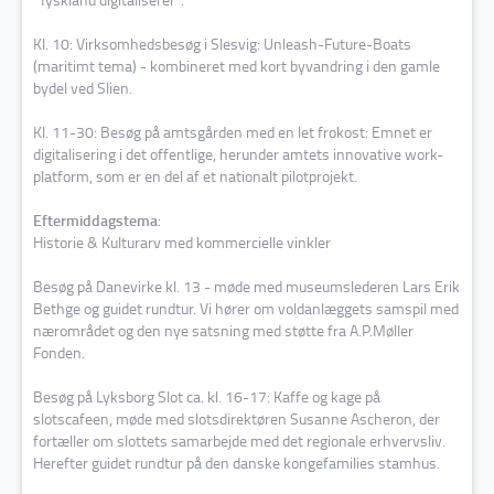
Kl. 10: Virksomhedsbesøg i Slesvig: Unleash-Future-Boats
(maritimt tema) - kombineret med kort byvandring i den gamle
bydel ved Slien.
Kl. 11-30: Besøg på amtsgården med en let frokost: Emnet er
digitalisering i det offentlige, herunder amtets innovative work-
platform, som er en del af et nationalt pilotprojekt.
Eftermiddagstema
:
Historie & Kulturarv med kommercielle vinkler
Besøg på Danevirke kl. 13 - møde med museumslederen Lars Erik
Bethge og guidet rundtur. Vi hører om voldanlæggets samspil med
nærområdet og den nye satsning med støtte fra A.P.Møller
Fonden.
Besøg på Lyksborg Slot ca. kl. 16-17: Kaffe og kage på
slotscafeen, møde med slotsdirektøren Susanne Ascheron, der
fortæller om slottets samarbejde med det regionale erhvervsliv.
Herefter guidet rundtur på den danske kongefamilies stamhus.