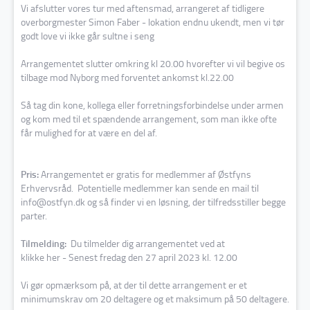
Vi afslutter vores tur med aftensmad, arrangeret af tidligere
overborgmester Simon Faber - lokation endnu ukendt, men vi tør
godt love vi ikke går sultne i seng
Arrangementet slutter omkring kl 20.00 hvorefter vi vil begive os
tilbage mod Nyborg med forventet ankomst kl.22.00
Så tag din kone, kollega eller forretningsforbindelse under armen
og kom med til et spændende arrangement, som man ikke ofte
får mulighed for at være en del af.
Pris:
Arrangementet er gratis for medlemmer af Østfyns
Erhvervsråd. Potentielle medlemmer kan sende en mail til
info@ostfyn.dk og så finder vi en løsning, der tilfredsstiller begge
parter.
Tilmelding:
Du tilmelder dig arrangementet ved at
klikke
her
- Senest fredag den 27 april 2023 kl. 12.00
Vi gør opmærksom på, at der til dette arrangement er et
minimumskrav om 20 deltagere og et maksimum på 50 deltagere.