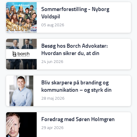
Sommerforestilling - Nyborg
Voldspil
05 aug 2026
Besøg hos Borch Advokater:
Hvordan sikrer du, at din
virksomhed står stærkt – også den
24 jun 2026
dag, du ikke selv sidder for
bordenden?
Bliv skarpere på branding og
kommunikation – og styrk din
position i markedet
28 maj 2026
Foredrag med Søren Holmgren
29 apr 2026