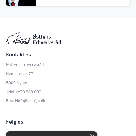
Østfyns Erhvervsråd
Nymarksvej 77
5800 Nyborg
Telefon:
29 888 000
Email:
info@ostfyn.dk
Følg os