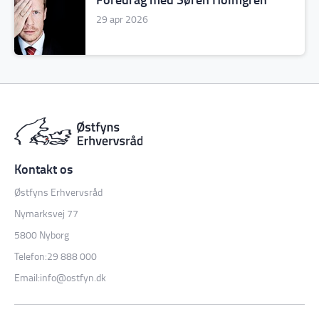
29 apr 2026
Østfyns Erhvervsråd
Nymarksvej 77
5800 Nyborg
Telefon:
29 888 000
Email:
info@ostfyn.dk