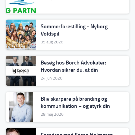
Sommerforestilling - Nyborg
Voldspil
05 aug 2026
Besøg hos Borch Advokater:
Hvordan sikrer du, at din
virksomhed står stærkt – også den
24 jun 2026
dag, du ikke selv sidder for
bordenden?
Bliv skarpere på branding og
kommunikation – og styrk din
position i markedet
28 maj 2026
Foredrag med Søren Holmgren