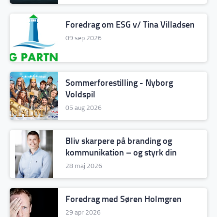
Foredrag om ESG v/ Tina Villadsen
09 sep 2026
Sommerforestilling - Nyborg
Voldspil
05 aug 2026
Bliv skarpere på branding og
kommunikation – og styrk din
position i markedet
28 maj 2026
Foredrag med Søren Holmgren
29 apr 2026