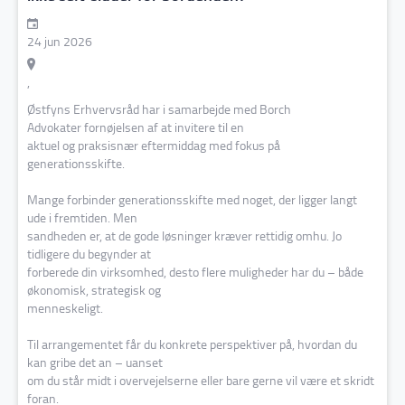
24 jun 2026
,
Østfyns Erhvervsråd har i samarbejde med
Borch
Advokater
fornøjelsen af at invitere til en
aktuel og praksisnær eftermiddag med fokus på
generationsskifte.
Mange forbinder generationsskifte med noget, der ligger langt
ude i fremtiden. Men
sandheden er, at de gode løsninger kræver rettidig omhu. Jo
tidligere du begynder at
forberede din virksomhed, desto flere muligheder har du – både
økonomisk, strategisk og
menneskeligt.
Til arrangementet får du konkrete perspektiver på, hvordan du
kan gribe det an – uanset
om du står midt i overvejelserne eller bare gerne vil være et skridt
foran.