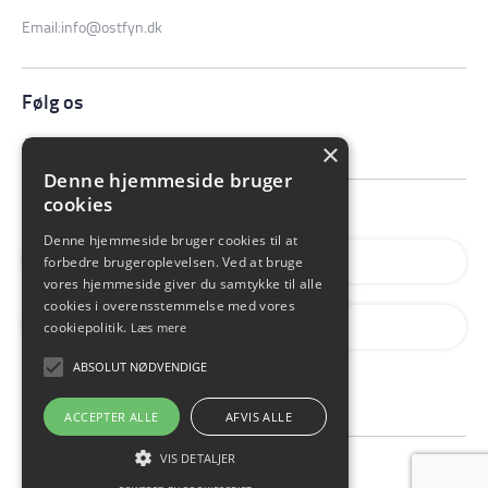
Email:
info@ostfyn.dk
Følg os
×
Denne hjemmeside bruger
cookies
Denne hjemmeside bruger cookies til at
forbedre brugeroplevelsen. Ved at bruge
vores hjemmeside giver du samtykke til alle
cookies i overensstemmelse med vores
cookiepolitik.
Læs mere
ABSOLUT NØDVENDIGE
TILMELD
ACCEPTER ALLE
AFVIS ALLE
VIS DETALJER
Cookie Info